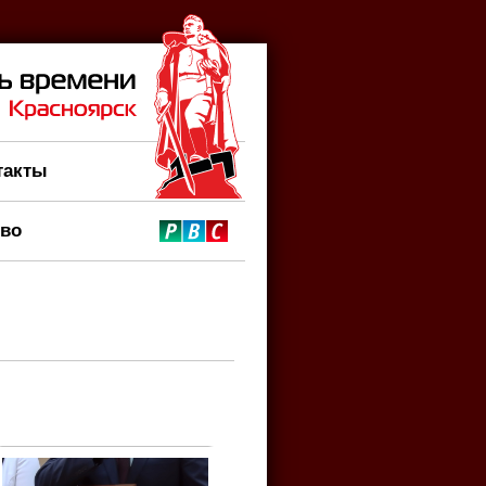
такты
тво