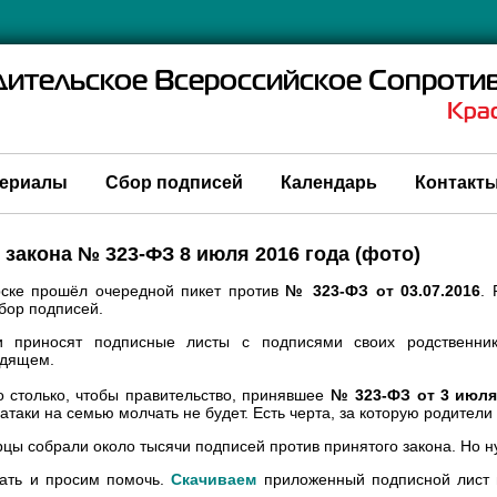
дительское Всероссийское Сопроти
Кра
ериалы
Сбор подписей
Календарь
Контакт
закона № 323-ФЗ 8 июля 2016 года (фото)
рске прошёл очередной пикет против
№ 323-ФЗ от 03.07.2016
.
бор подписей.
и приносят подписные листы с подписями своих родственни
одящем.
 столько, чтобы правительство, принявшее
№ 323-ФЗ от 3 июля
таки на семью молчать не будет. Есть черта, за которую родители 
цы собрали около тысячи подписей против принятого закона. Но н
ать и просим помочь.
Скачиваем
приложенный подписной лист 